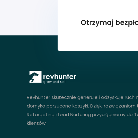
Otrzymaj bezpła
Revhunter skutecznie generuje i odzyskuje ruch
domyka porzucone koszyki. Dzięki rozwiązaniom t
Retargeting i Lead Nurturing przyciągniemy do 
klientów.