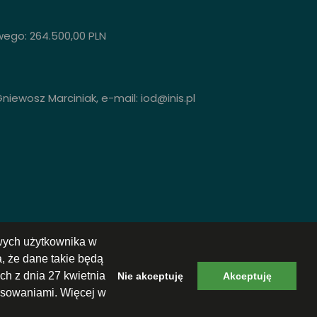
ego: 264.500,00 PLN
iewosz Marciniak, e-mail: iod@inis.pl
owych użytkownika w
, że dane takie będą
h z dnia 27 kwietnia
Nie akceptuję
Akceptuję
resowaniami. Więcej w