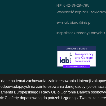
NIP: 642-31-28-785
Wysokość kapitału zakładow
e-mail: biuro@inis.pl
Inspektor Ochrony Danych: Gn
) dane na temat zachowania, zainteresowania i intencji zakup
h odpowiadających na zainteresowania danej osoby (co oznacza
arlamentu Europejskiego i Rady UE o Ochronie Danych osobowyc
wić Ci ofertę dopasowaną do potrzeb i zgodną z Twoimi zainte
 Kapitałowej Digitree Group