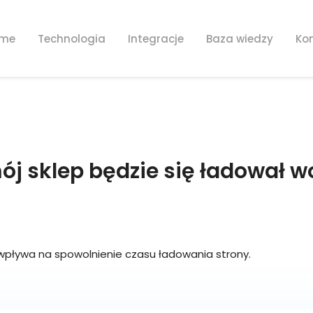
me
Technologia
Integracje
Baza wiedzy
Ko
ój sklep będzie się ładował wo
ie wpływa na spowolnienie czasu ładowania strony.