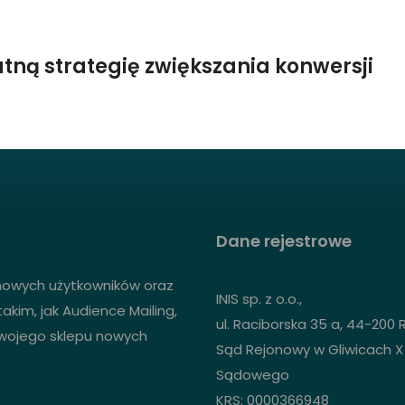
tną strategię zwiększania konwersji
Dane rejestrowe
 nowych użytkowników oraz
INIS sp. z o.o.,
akim, jak Audience Mailing,
ul. Raciborska 35 a, 44-200 
Twojego sklepu nowych
Sąd Rejonowy w Gliwicach X
Sądowego
KRS: 0000366948